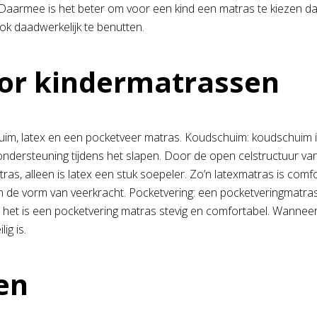
 Daarmee is het beter om voor een kind een matras te kiezen da
ook daadwerkelijk te benutten.
or kindermatrassen
huim, latex en een pocketveer matras. Koudschuim: koudschuim i
ondersteuning tijdens het slapen. Door de open celstructuur va
ras, alleen is latex een stuk soepeler. Zo’n latexmatras is com
 de vorm van veerkracht. Pocketvering: een pocketveringmatras 
et is een pocketvering matras stevig en comfortabel. Wanneer je
ig is.
en