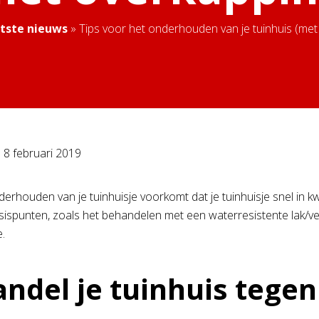
tste nieuws
»
Tips voor het onderhouden van je tuinhuis (met
p
8 februari 2019
erhouden van je tuinhuisje voorkomt dat je tuinhuisje snel in kw
sispunten, zoals het behandelen met een waterresistente lak/ver
e.
ndel je tuinhuis tegen