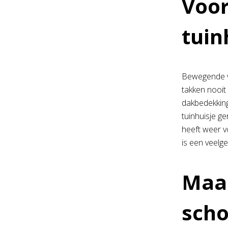
Voo
tuin
Bewegende v
takken nooit
dakbedekking 
tuinhuisje ge
heeft weer vo
is een veelg
Maak
sch