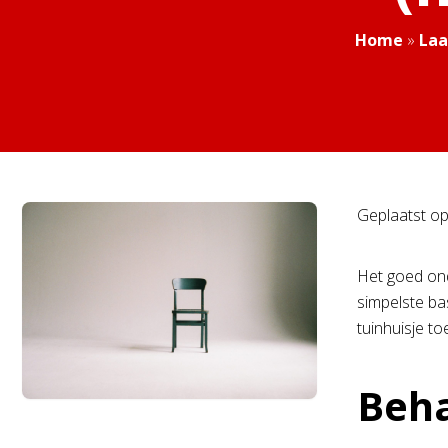
Home
»
Laa
Geplaatst o
Het goed ond
simpelste ba
tuinhuisje to
Beha