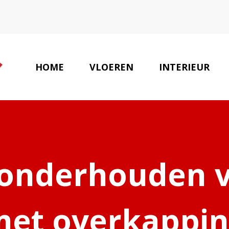
HOME
VLOEREN
INTERIEUR
INT
 onderhouden v
met overkappin