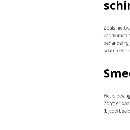
sch
Zoals hierbo
voorkomen. W
behandeling 
schimmelinfe
Smee
Het is belang
Zorgt er daa
(bijvoorbeel