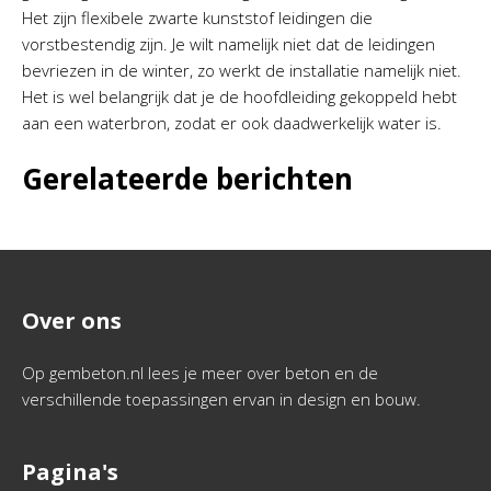
Het zijn flexibele zwarte kunststof leidingen die
vorstbestendig zijn. Je wilt namelijk niet dat de leidingen
bevriezen in de winter, zo werkt de installatie namelijk niet.
Het is wel belangrijk dat je de hoofdleiding gekoppeld hebt
aan een waterbron, zodat er ook daadwerkelijk water is.
Gerelateerde berichten
Over ons
Op gembeton.nl lees je meer over beton en de
verschillende toepassingen ervan in design en bouw.
Pagina's